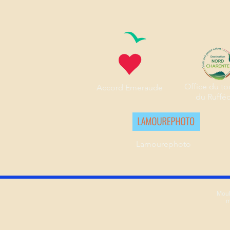
Office du to
Accord Emeraude
du Rufféc
Lamourephoto
Moul
m