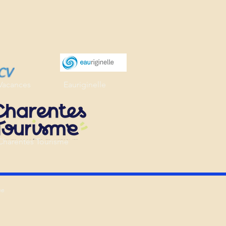
Vacances
Eauriginelle
Charentes Tourisme
ée