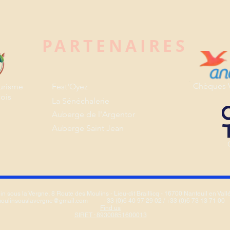
PARTENAIRES
Chèques 
urisme
Fest'Oyez
ois
La Sénéchalerie
Auberge de l'Argentor
Auberge Saint Jean
in sous la Vergne, 8 Route des Moulins - Lieu-dit Braillicq - 16700 Nanteuil en Vall
oulinsouslavergne@gmail.com
+33 (0)6 40 97 29 02 / +33 (0)6 73 13 71 00
Find us
SIRET : 89300851600013