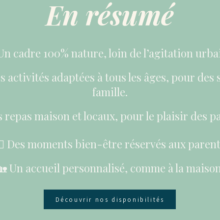
En résumé
Un cadre 100% nature, loin de l’agitation urba
Des activités adaptées à tous les âges, pour des
famille.
 repas maison et locaux, pour le plaisir des pa
‍♀️ Des moments bien-être réservés aux parent
🏡 Un accueil personnalisé, comme à la maison
Découvrir nos disponibilités