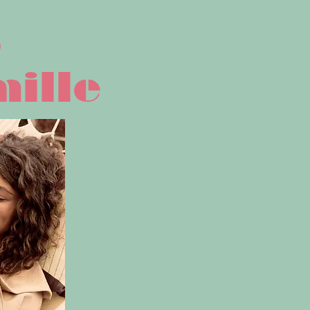
s
mille