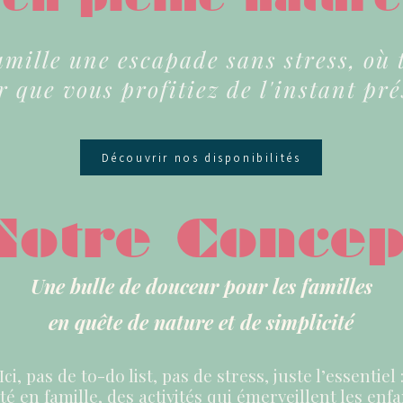
amille une escapade sans stress, où 
r que vous profitiez de l'instant pré
Découvrir nos disponibilités
Notre Concep
Une bulle de douceur pour les familles
en quête de nature et de simplicité
Ici, pas de to-do list, pas de stress, juste l’essentiel 
 en famille, des activités qui émerveillent les enfa