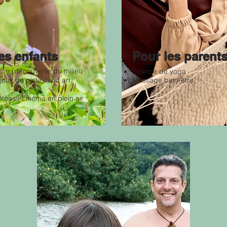
es enfants
Pour les parent
ture (découverte du milieu
Séance de yoga
jeux de piste, land art,
Massage bien-être
ntes et cinéma en plein air