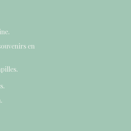
ine.
 souvenirs en
pilles.
s.
.