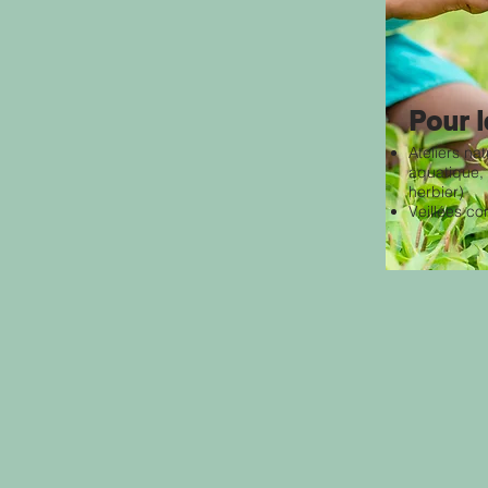
Pour l
Ateliers na
aquatique, 
herbier)
Veillées co