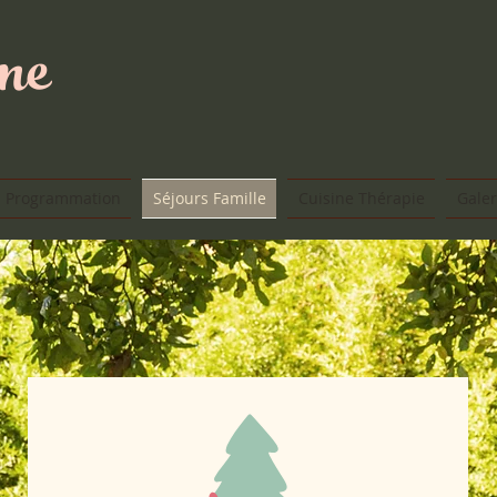
gne
Programmation
Séjours Famille
Cuisine Thérapie
Galer