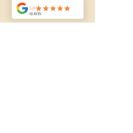
Moulin sous la Vergne, 8 Route des Moulins - Lieu-dit Braillicq -
16700 Nanteuil en Vallée
moulinsouslavergne@gmail.com
+33 (0)6 40 97 29 02
/
+33
(0)6 73 13 71 00
Find us
SIRET :
89300851600013
Mentions Légales