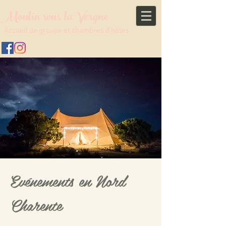
Moulin sous la Vergne
Accueil de groupe et chambres d'hôtes
Evénements en Nord
Charente